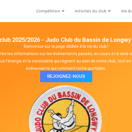
Compétition
Activités du club
Vie d
 club 2025/2026 - Judo Club du Bassin de Longwy
Bienvenue sur la page dédiée à la vie du club !
tes les informations sur les événements passés, en cours et à venir o
 l’énergie et la convivialité qui règnent au sein de notre club, tout e
événements qui rythment notre quotidien.
REJOIGNEZ-NOUS